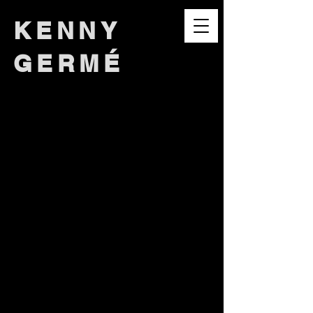
KENNY
GERMÉ
PINQ PONQ MONO MAX GEAR
MONO
MAX
GEAR